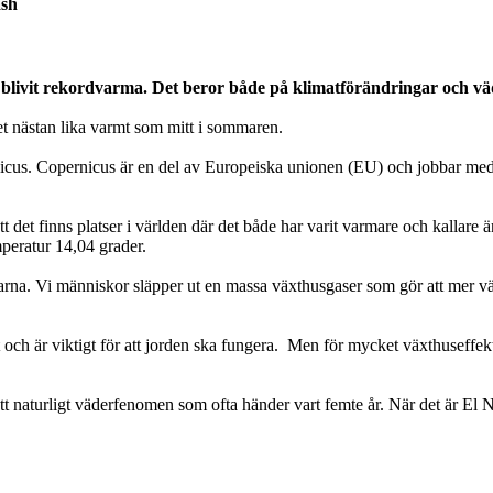
ash
blivit rekordvarma. Det beror både på klimatförändringar och v
 det nästan lika varmt som mitt i sommaren.
us. Copernicus är en del av Europeiska unionen (EU) och jobbar med at
t det finns platser i världen där det både har varit varmare och kallar
peratur 14,04 grader.
rna. Vi människor släpper ut en massa växthusgaser som gör att mer värme
och är viktigt för att jorden ska fungera. Men för mycket växthuseffekt ä
ett naturligt väderfenomen som ofta händer vart femte år. När det är El N