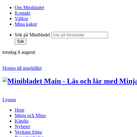
Om Minibladet
Kontakt
Villkor
Mina kakor
Sök på Minibladet
Sök
torsdag 6 augusti
Hoppa till innehållet
Lyssna
Hem
Minja och Mino
Kändis
Nyheter
Veckans fråga