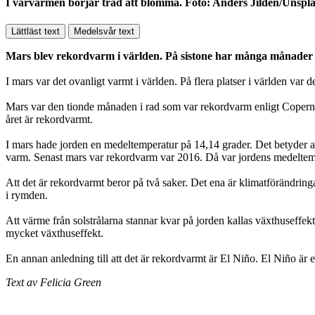
I vårvärmen börjar träd att blomma. Foto: Anders Jildén/Unspl
Lättläst text
Medelsvår text
Mars blev rekordvarm i världen. På sistone har många månader 
I mars var det ovanligt varmt i världen. På flera platser i världen var
Mars var den tionde månaden i rad som var rekordvarm enligt Copernic
året är rekordvarmt.
I mars hade jorden en medeltemperatur på 14,14 grader. Det betyder at
varm. Senast mars var rekordvarm var 2016. Då var jordens medeltem
Att det är rekordvarmt beror på två saker. Det ena är klimatförändringa
i rymden.
Att värme från solstrålarna stannar kvar på jorden kallas växthuseffekt 
mycket växthuseffekt.
En annan anledning till att det är rekordvarmt är El Niño. El Niño är 
Text av Felicia Green