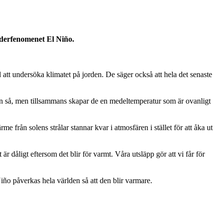
äderfenomenet El Niño.
t undersöka klimatet på jorden. De säger också att hela det senaste
e än så, men tillsammans skapar de en medeltemperatur som är ovanligt
 från solens strålar stannar kvar i atmosfären i stället för att åka ut
r dåligt eftersom det blir för varmt. Våra utsläpp gör att vi får för
iño påverkas hela världen så att den blir varmare.