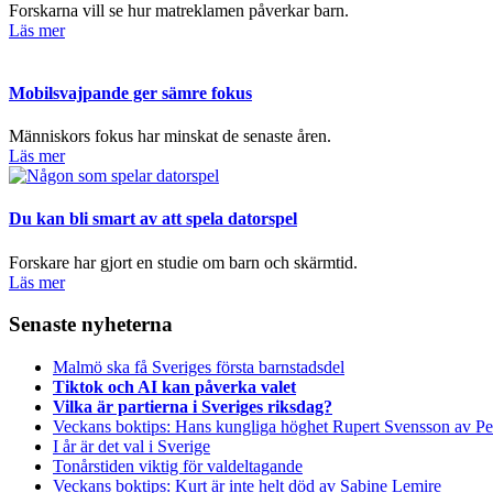
Forskarna vill se hur matreklamen påverkar barn.
Läs mer
Mobilsvajpande ger sämre fokus
Människors fokus har minskat de senaste åren.
Läs mer
Du kan bli smart av att spela datorspel
Forskare har gjort en studie om barn och skärmtid.
Läs mer
Senaste nyheterna
Malmö ska få Sveriges första barnstadsdel
Tiktok och AI kan påverka valet
Vilka är partierna i Sveriges riksdag?
Veckans boktips: Hans kungliga höghet Rupert Svensson av Pe
I år är det val i Sverige
Tonårstiden viktig för valdeltagande
Veckans boktips: Kurt är inte helt död av Sabine Lemire