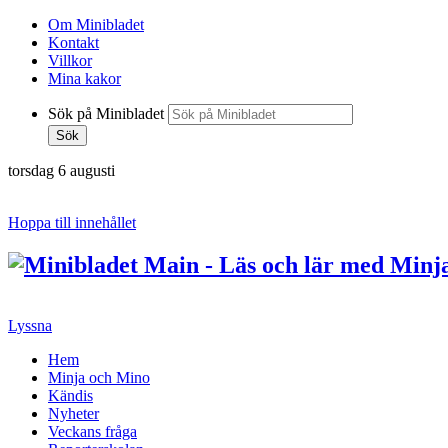
Om Minibladet
Kontakt
Villkor
Mina kakor
Sök på Minibladet
Sök
torsdag 6 augusti
Hoppa till innehållet
Lyssna
Hem
Minja och Mino
Kändis
Nyheter
Veckans fråga