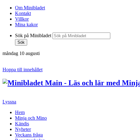
Om Minibladet
Kontakt
Villkor
Mina kakor
Sök på Minibladet
Sök
måndag 10 augusti
Hoppa till innehållet
Lyssna
Hem
Minja och Mino
Kändis
Nyheter
Veckans fråga