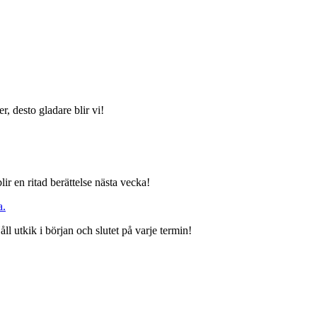
r, desto gladare blir vi!
ir en ritad berättelse nästa vecka!
a.
ll utkik i början och slutet på varje termin!