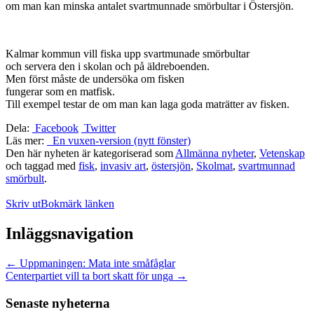
om man kan minska antalet svartmunnade smörbultar i Östersjön.
Kalmar kommun vill fiska upp svartmunade smörbultar
och servera den i skolan och på äldreboenden.
Men först måste de undersöka om fisken
fungerar som en matfisk.
Till exempel testar de om man kan laga goda maträtter av fisken.
Dela:
Facebook
Twitter
Läs mer:
En vuxen-version (nytt fönster)
Den här nyheten är kategoriserad som
Allmänna nyheter
,
Vetenskap
och taggad med
fisk
,
invasiv art
,
östersjön
,
Skolmat
,
svartmunnad
smörbult
.
Skriv ut
Bokmärk länken
Inläggsnavigation
←
Uppmaningen: Mata inte småfåglar
Centerpartiet vill ta bort skatt för unga
→
Senaste nyheterna