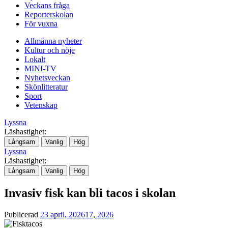
Veckans fråga
Reporterskolan
För vuxna
Allmänna nyheter
Kultur och nöje
Lokalt
MINI-TV
Nyhetsveckan
Skönlitteratur
Sport
Vetenskap
Lyssna
Läshastighet:
Långsam
Vanlig
Hög
Lyssna
Läshastighet:
Långsam
Vanlig
Hög
Invasiv fisk kan bli tacos i skolan
Publicerad
23 april, 2026
17, 2026