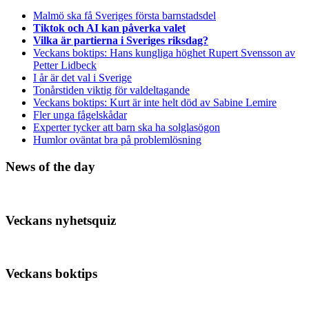
Malmö ska få Sveriges första barnstadsdel
Tiktok och AI kan påverka valet
Vilka är partierna i Sveriges riksdag?
Veckans boktips: Hans kungliga höghet Rupert Svensson av
Petter Lidbeck
I år är det val i Sverige
Tonårstiden viktig för valdeltagande
Veckans boktips: Kurt är inte helt död av Sabine Lemire
Fler unga fågelskådar
Experter tycker att barn ska ha solglasögon
Humlor oväntat bra på problemlösning
News of the day
Veckans nyhetsquiz
Veckans boktips