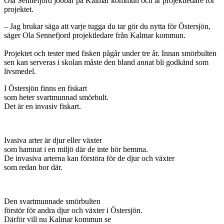
Ola Sennefjord jobbar på Kalmar kommun och är projektledare för
projektet.
– Jag brukar säga att varje tugga du tar gör du nytta för Östersjön,
säger Ola Sennefjord projektledare från Kalmar kommun.
Projektet och tester med fisken pågår under tre år. Innan smörbulten
sen kan serveras i skolan måste den bland annat bli godkänd som
livsmedel.
I Östersjön finns en fiskart
som heter svartmunnad smörbult.
Det är en invasiv fiskart.
Ivasiva arter är djur eller växter
som hamnat i en miljö där de inte hör hemma.
De invasiva arterna kan förstöra för de djur och växter
som redan bor där.
Den svartmunnade smörbulten
förstör för andra djur och växter i Östersjön.
Därför vill nu Kalmar kommun se