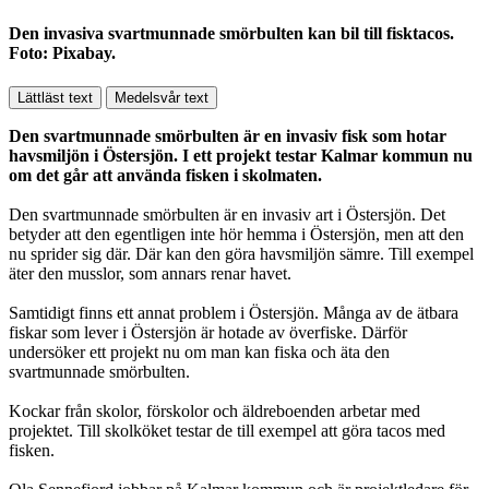
Den invasiva svartmunnade smörbulten kan bil till fisktacos.
Foto: Pixabay.
Lättläst text
Medelsvår text
Den svartmunnade smörbulten är en invasiv fisk som hotar
havsmiljön i Östersjön. I ett projekt testar Kalmar kommun nu
om det går att använda fisken i skolmaten.
Den svartmunnade smörbulten är en invasiv art i Östersjön. Det
betyder att den egentligen inte hör hemma i Östersjön, men att den
nu sprider sig där. Där kan den göra havsmiljön sämre. Till exempel
äter den musslor, som annars renar havet.
Samtidigt finns ett annat problem i Östersjön. Många av de ätbara
fiskar som lever i Östersjön är hotade av överfiske. Därför
undersöker ett projekt nu om man kan fiska och äta den
svartmunnade smörbulten.
Kockar från skolor, förskolor och äldreboenden arbetar med
projektet. Till skolköket testar de till exempel att göra tacos med
fisken.