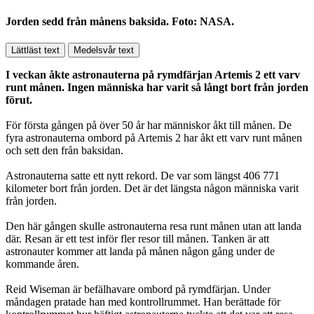
Jorden sedd från månens baksida. Foto: NASA.
Lättläst text
Medelsvår text
I veckan åkte astronauterna på rymdfärjan Artemis 2 ett varv
runt månen. Ingen människa har varit så långt bort från jorden
förut.
För första gången på över 50 år har människor åkt till månen. De
fyra astronauterna ombord på Artemis 2 har åkt ett varv runt månen
och sett den från baksidan.
Astronauterna satte ett nytt rekord. De var som längst 406 771
kilometer bort från jorden. Det är det längsta någon människa varit
från jorden.
Den här gången skulle astronauterna resa runt månen utan att landa
där. Resan är ett test inför fler resor till månen. Tanken är att
astronauter kommer att landa på månen någon gång under de
kommande åren.
Reid Wiseman är befälhavare ombord på rymdfärjan. Under
måndagen pratade han med kontrollrummet. Han berättade för