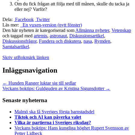
Om du fick frågan att följa med till månen, skulle du tacka ja
eller nej? Varför?
Dela:
Facebook
Twitter
Läs mer:
En vuxen-version (nytt fönster)
Den här nyheten är kategoriserad som
Allmänna nyheter
,
Vetenskap
och taggad med
artemis
,
astronaut
,
Diskussionsartikel
,
Diskussionsfrågor
,
Fundera och diskutera
,
nasa
,
Rymden
,
Samtalsartikel
.
Skriv ut
Bokmärk länken
Inläggsnavigation
←
Hunden Ranger luktar sig till sedlar
Veckans boktips: Guldguden av Kristina Sigunsdotter
→
Senaste nyheterna
Malmö ska få Sveriges första barnstadsdel
Tiktok och AI kan påverka valet
Vilka är partierna i Sveriges riksdag?
Veckans boktips: Hans kungliga höghet Rupert Svensson av
Petter Lidbeck