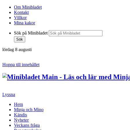
Om Minibladet
Kontakt
Villkor
Mina kakor
Sök på Minibladet
Sök
lördag 8 augusti
Hoppa till innehållet
Lyssna
Hem
Minja och Mino
Kändis
Nyheter
Veckans fråga