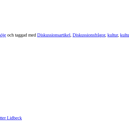
nöje
och taggad med
Diskussionsartikel
,
Diskussionsfrågor
,
kultur
,
kult
tter Lidbeck