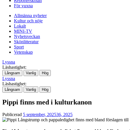
Reporterskolan
För vuxna
Allmänna nyheter
Kultur och nöje
Lokalt
MINI-TV
Nyhetsveckan
Skönlitteratur
Sport
Vetenskap
Lyssna
Läshastighet:
Långsam
Vanlig
Hög
Lyssna
Läshastighet:
Långsam
Vanlig
Hög
Pippi finns med i kulturkanon
Publicerad
5 september, 2025
36, 2025