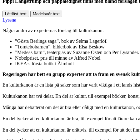
Pippi Långstrump och pappaledighet finns med bland förslagen ti
Lättläst text
Medelsvår text
Lyssna
Några andra av experternas förslag till kulturkanon.
”Gösta Berlings saga”, bok av Selma Lagerlöf.
”Tomtebobarnen”, bilderbok av Elsa Beskow.
”Medeas barn”, teaterpjäs av Suzanne Osten och Per Lysander.
Nobelpriset, pris till minne av Alfred Nobel.
IKEA:s första butik i Älmhult.
Regeringen har bett en grupp experter att ta fram en svensk ku
En kulturkanon är en lista på saker som har varit viktiga i ett lands h
Kulturkanon har två delar. En del är kultur, till exempel böcker, kons
Många har debatterat om det är bra eller dåligt med en kulturkanon, o
En del tycker att en kulturkanon är bra, till exempel för att lärare ka
En del tycker att en kulturkanon är orättvis, till exempel för att det f