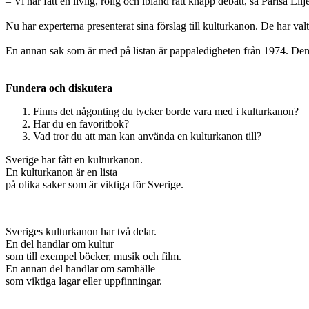
– Vi har fått en livlig, rolig och ibland rätt knäpp debatt, sa Parisa Lil
Nu har experterna presenterat sina förslag till kulturkanon. De har val
En annan sak som är med på listan är pappaledigheten från 1974. Den
Fundera och diskutera
Finns det någonting du tycker borde vara med i kulturkanon?
Har du en favoritbok?
Vad tror du att man kan använda en kulturkanon till?
Sverige har fått en kulturkanon.
En kulturkanon är en lista
på olika saker som är viktiga för Sverige.
Sveriges kulturkanon har två delar.
En del handlar om kultur
som till exempel böcker, musik och film.
En annan del handlar om samhälle
som viktiga lagar eller uppfinningar.