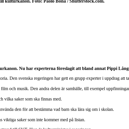
ll kulturkanon. Foto: Paolo Bona / Shutterstock.com.
lturkanon. Nu har experterna föreslagit att bland annat Pippi Lå
istoria. Den svenska regeringen har gett en grupp experter i uppdrag att 
t, film och musik. Den andra delen är samhälle, till exempel uppfinningar
ch vilka saker som ska finnas med.
n använda den för att bestämma vad barn ska lära sig om i skolan.
inns viktiga saker som inte kommer med på listan.