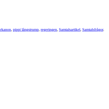
urkanon
,
pippi långstrump
,
regeringen
,
Samtalsartikel
,
Samtalsfrågor
.