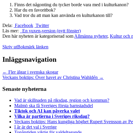
Finns det någonting du tycker borde vara med i kulturkanon?
Har du en favoritbok?
Vad tror du att man kan använda en kulturkanon till?
Dela:
Facebook
Twitter
Läs mer:
En vuxen-version (nytt fönster)
Den här nyheten är kategoriserad som
Allmänna nyheter
,
Kultur och 
Skriv ut
Bokmärk länken
Inläggsnavigation
←
Fler älgar i svenska skogar
Veckans boktips: Över havet av Christina Wahldén
→
Senaste nyheterna
Vad är skillnaden på riksdag, region och kommun?
Malmö ska få Sveriges första barnstadsdel
Tiktok och AI kan påverka valet
Vilka är partierna i Sveriges riksdag?
Veckans boktips: Hans kungliga höghet Rupert Svensson av Pe
I år är det val i Sverige
Tonårstiden viktig för valdeltagande