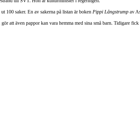
jestrand till SVT. Hon är kulturminister i regeringen.
t ut 100 saker. En av sakerna på listan är boken
Pippi Långstrump
av As
 gör att även pappor kan vara hemma med sina små barn. Tidigare fick