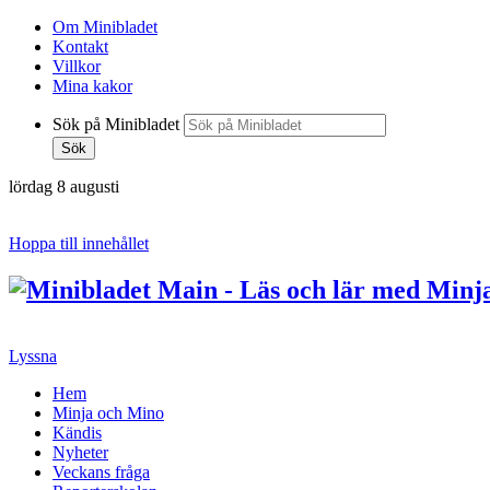
Om Minibladet
Kontakt
Villkor
Mina kakor
Sök på Minibladet
Sök
lördag 8 augusti
Hoppa till innehållet
Lyssna
Hem
Minja och Mino
Kändis
Nyheter
Veckans fråga