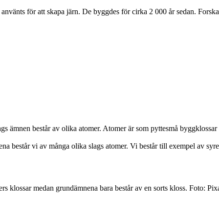
använts för att skapa järn. De byggdes för cirka 2 000 år sedan. Forska
ags ämnen består av olika atomer. Atomer är som pyttesmå byggklossar 
na består vi av många olika slags atomer. Vi består till exempel av sy
ters klossar medan grundämnena bara består av en sorts kloss. Foto: Pi