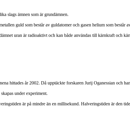
olika slags ämnen som är grundämnen.
 metallen guld som består av guldatomer och gasen helium som består a
ämnet uran är radioaktivt och kan både användas till kärnkraft och kä
ena hittades år 2002. Då upptäckte forskaren Jurij Oganessian och han
ra skapas under experiment.
eringstiden är på mindre än en millisekund. Halveringstiden är den tiden 