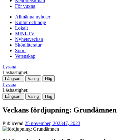
Reporterskolan
För vuxna
Allmänna nyheter
Kultur och nöje
Lokalt
MINI-TV
Nyhetsveckan
Skönlitteratur
Sport
Vetenskap
Lyssna
Läshastighet:
Långsam
Vanlig
Hög
Lyssna
Läshastighet:
Långsam
Vanlig
Hög
Veckans fördjupning: Grundämnen
Publicerad
25 november, 2023
47, 2023