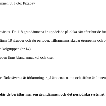
 ämnen ut. Foto: Pixabay
ptäckts. De 118 grundämnena är uppdelade på olika sätt efter hur de fun
t finns 18 grupper och sju perioder. Tillsammans skapar grupperna och p
ch kolgruppen (nr 14).
ppen finns bland annat kol och kisel.
dämne. Bokstäverna är förkortningar på ämnenas namn och siffran är ämn
a där de berättar mer om grundämnen och det periodiska systemet: