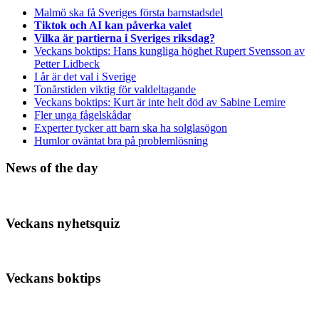
Malmö ska få Sveriges första barnstadsdel
Tiktok och AI kan påverka valet
Vilka är partierna i Sveriges riksdag?
Veckans boktips: Hans kungliga höghet Rupert Svensson av
Petter Lidbeck
I år är det val i Sverige
Tonårstiden viktig för valdeltagande
Veckans boktips: Kurt är inte helt död av Sabine Lemire
Fler unga fågelskådar
Experter tycker att barn ska ha solglasögon
Humlor oväntat bra på problemlösning
News of the day
Veckans nyhetsquiz
Veckans boktips