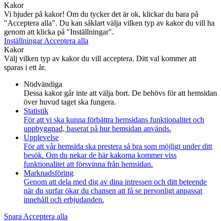
Kakor
Vi bjuder på kakor! Om du tycker det är ok, klickar du bara på
"Acceptera alla". Du kan såklart välja vilken typ av kakor du vill ha
genom att klicka på "Inställningar".
Inställningar
Acceptera alla
Kakor
Välj vilken typ av kakor du vill acceptera. Ditt val kommer att
sparas i ett år.
Nödvändiga
Dessa kakor går inte att välja bort. De behövs för att hemsidan
över huvud taget ska fungera.
Statistik
För att vi ska kunna förbättra hemsidans funktionalitet och
uppbyggnad, baserat på hur hemsidan används.
Upplevelse
För att vår hemsida ska prestera så bra som möjligt under ditt
besök. Om du nekar de här kakorna kommer viss
funktionalitet att försvinna från hemsidan.
Marknadsföring
Genom att dela med dig av dina intressen och ditt beteende
när du surfar ökar du chansen att få se personligt anpassat
innehåll och erbjudanden.
Spara
Acceptera alla