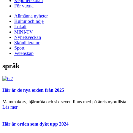
Reporterskolan
För vuxna
Allmänna nyheter
Kultur och nöje
Lokalt
MINI-TV
Nyhetsveckan
Skönlitteratur
Sport
Vetenskap
språk
Här är de nya orden från 2025
Mammakorv, hjärnröta och six seven finns med på årets nyordlista.
Läs mer
Här är orden som dykt upp 2024