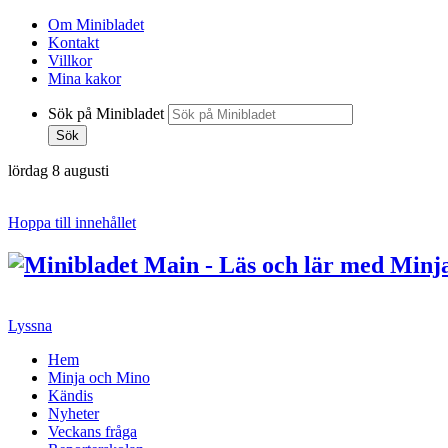
Om Minibladet
Kontakt
Villkor
Mina kakor
Sök på Minibladet
Sök
lördag 8 augusti
Hoppa till innehållet
Lyssna
Hem
Minja och Mino
Kändis
Nyheter
Veckans fråga