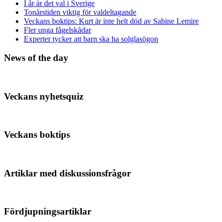
I år är det val i Sverige
Tonårstiden viktig för valdeltagande
Veckans boktips: Kurt är inte helt död av Sabine Lemire
Fler unga fågelskådar
Experter tycker att barn ska ha solglasögon
News of the day
Veckans nyhetsquiz
Veckans boktips
Artiklar med diskussionsfrågor
Fördjupningsartiklar