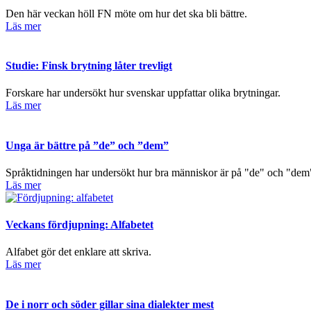
Den här veckan höll FN möte om hur det ska bli bättre.
Läs mer
Studie: Finsk brytning låter trevligt
Forskare har undersökt hur svenskar uppfattar olika brytningar.
Läs mer
Unga är bättre på ”de” och ”dem”
Språktidningen har undersökt hur bra människor är på "de" och "dem"
Läs mer
Veckans fördjupning: Alfabetet
Alfabet gör det enklare att skriva.
Läs mer
De i norr och söder gillar sina dialekter mest