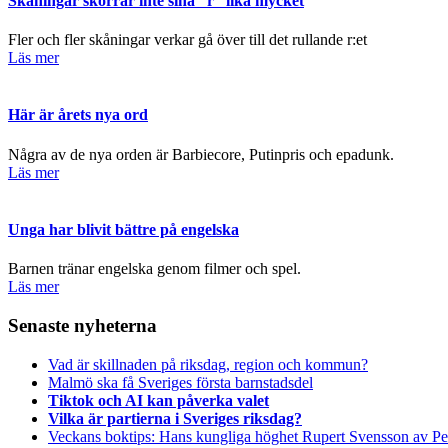
Skåningar skorrar inte sina “r” lika mycket
Fler och fler skåningar verkar gå över till det rullande r:et
Läs mer
Här är årets nya ord
Några av de nya orden är Barbiecore, Putinpris och epadunk.
Läs mer
Unga har blivit bättre på engelska
Barnen tränar engelska genom filmer och spel.
Läs mer
Senaste nyheterna
Vad är skillnaden på riksdag, region och kommun?
Malmö ska få Sveriges första barnstadsdel
Tiktok och AI kan påverka valet
Vilka är partierna i Sveriges riksdag?
Veckans boktips: Hans kungliga höghet Rupert Svensson av Pe