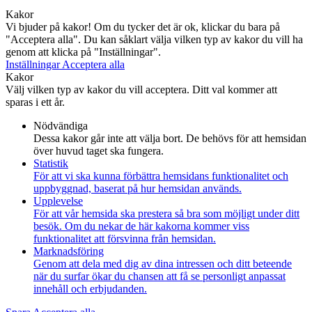
Kakor
Vi bjuder på kakor! Om du tycker det är ok, klickar du bara på
"Acceptera alla". Du kan såklart välja vilken typ av kakor du vill ha
genom att klicka på "Inställningar".
Inställningar
Acceptera alla
Kakor
Välj vilken typ av kakor du vill acceptera. Ditt val kommer att
sparas i ett år.
Nödvändiga
Dessa kakor går inte att välja bort. De behövs för att hemsidan
över huvud taget ska fungera.
Statistik
För att vi ska kunna förbättra hemsidans funktionalitet och
uppbyggnad, baserat på hur hemsidan används.
Upplevelse
För att vår hemsida ska prestera så bra som möjligt under ditt
besök. Om du nekar de här kakorna kommer viss
funktionalitet att försvinna från hemsidan.
Marknadsföring
Genom att dela med dig av dina intressen och ditt beteende
när du surfar ökar du chansen att få se personligt anpassat
innehåll och erbjudanden.