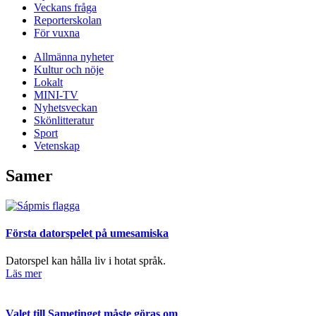
Veckans fråga
Reporterskolan
För vuxna
Allmänna nyheter
Kultur och nöje
Lokalt
MINI-TV
Nyhetsveckan
Skönlitteratur
Sport
Vetenskap
Samer
Första datorspelet på umesamiska
Datorspel kan hålla liv i hotat språk.
Läs mer
Valet till Sametinget måste göras om