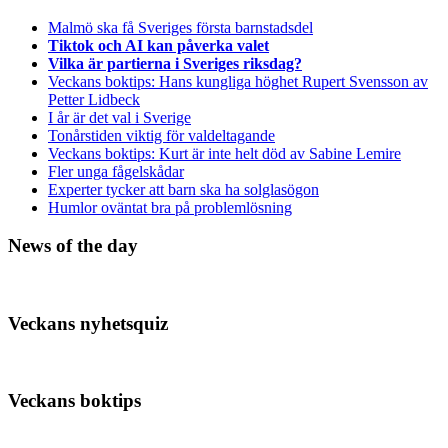
Malmö ska få Sveriges första barnstadsdel
Tiktok och AI kan påverka valet
Vilka är partierna i Sveriges riksdag?
Veckans boktips: Hans kungliga höghet Rupert Svensson av
Petter Lidbeck
I år är det val i Sverige
Tonårstiden viktig för valdeltagande
Veckans boktips: Kurt är inte helt död av Sabine Lemire
Fler unga fågelskådar
Experter tycker att barn ska ha solglasögon
Humlor oväntat bra på problemlösning
News of the day
Veckans nyhetsquiz
Veckans boktips