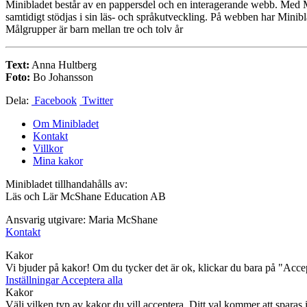
Minibladet består av en pappersdel och en interagerande webb. Med Min
samtidigt stödjas i sin läs- och språkutveckling. På webben har Minibla
Målgrupper är barn mellan tre och tolv år
Text:
Anna Hultberg
Foto:
Bo Johansson
Dela:
Facebook
Twitter
Om Minibladet
Kontakt
Villkor
Mina kakor
Minibladet tillhandahålls av:
Läs och Lär McShane Education AB
Ansvarig utgivare: Maria McShane
Kontakt
Kakor
Vi bjuder på kakor! Om du tycker det är ok, klickar du bara på "Accept
Inställningar
Acceptera alla
Kakor
Välj vilken typ av kakor du vill acceptera. Ditt val kommer att sparas i 