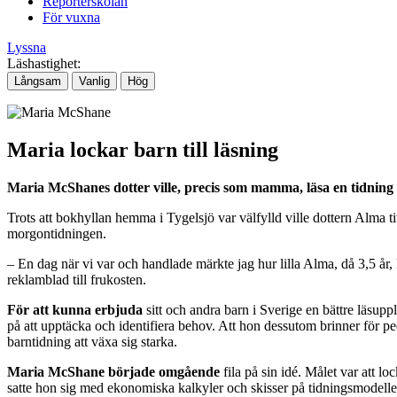
Reporterskolan
För vuxna
Lyssna
Läshastighet:
Långsam
Vanlig
Hög
Maria lockar barn till läsning
Maria McShanes dotter ville, precis som mamma, l
äsa en tidning
Trots att bokhyllan hemma i Tygelsjö var välfylld ville dottern Alma t
morgontidningen.
– En dag när vi var och handlade märkte jag hur lilla Alma, då 3,5 år
reklamblad till frukosten.
F
ör att kunna erbjuda
sitt och andra barn i Sverige en bättre läsup
på att upptäcka och identifiera behov. Att hon dessutom brinner för p
barntidning att växa sig starka.
Maria McShane b
örjade omg
ående
fila på sin idé. Målet var att l
satte hon sig med ekonomiska kalkyler och skisser på tidningsmodelle