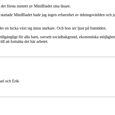
t första numret av MiniBladet sina läsare.
ag startade MiniBladet hade jag ingen erfarenhet av tidningsvärlden och 
er en lucka växt sig ännu starkare. Och hon ser ljust på framtiden.
 tillgängligt för alla barn, oavsett socialbakgrund, ekonomiska möjlighet
l att fortsätta det här arbetet.
arl och Erik