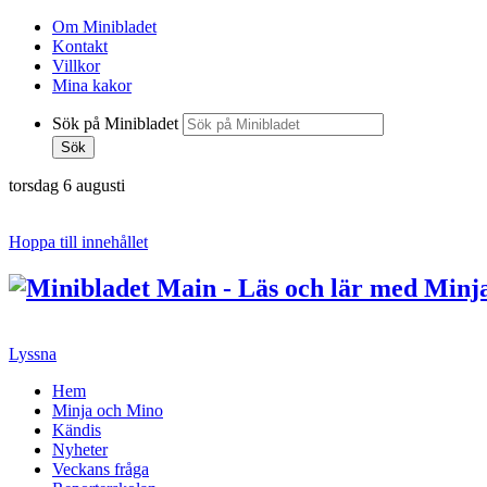
Om Minibladet
Kontakt
Villkor
Mina kakor
Sök på Minibladet
Sök
torsdag 6 augusti
Hoppa till innehållet
Lyssna
Hem
Minja och Mino
Kändis
Nyheter
Veckans fråga