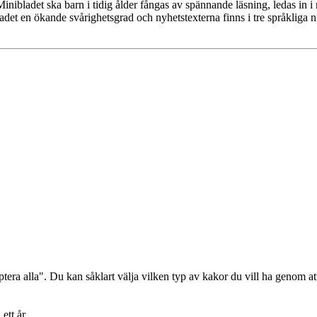
ibladet ska barn i tidig ålder fångas av spännande läsning, ledas in i 
det en ökande svårighetsgrad och nyhetstexterna finns i tre språkliga nivå
era alla". Du kan såklart välja vilken typ av kakor du vill ha genom att
ett år.