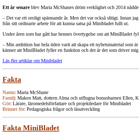
Ett år senare
blev Maria McShanes dröm verklighet och 2014 nådde de
– Det var ett oroligt spännande år. Men det var också slitigt. Innan j
från sitt ordinarie arbete för att kunna satsa på Minibladet fullt ut.
Under åren som har gått har hennes övertygelse om att MiniBladet fyll
– Min ambition har hela tiden varit att skapa ett nyhetsmaterial som är
känner att MiniBladet fyller en funktion och det är det som driver mig til
Läs fler artiklar om Minibladet
Fakta
Namn
: Maria McShane
Familj
: Maken Matt, dottern Alma och utflugna bonusbarnen Ellen, K
Gör
: Lärare, läromedelsförfattare och projektledare för Minibladet
Brinner för
: Pedagogiska frågor och läsutveckling
Fakta MiniBladet