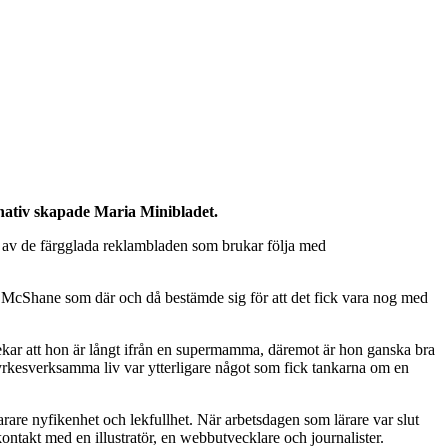
rnativ skapade Maria Minibladet.
ett av de färgglada reklambladen som brukar följa med
ia McShane som där och då bestämde sig för att det fick vara nog med
pekar att hon är långt ifrån en supermamma, däremot är hon ganska bra
 yrkesverksamma liv var ytterligare något som fick tankarna om en
narare nyfikenhet och lekfullhet. När arbetsdagen som lärare var slut
ntakt med en illustratör, en webbutvecklare och journalister.