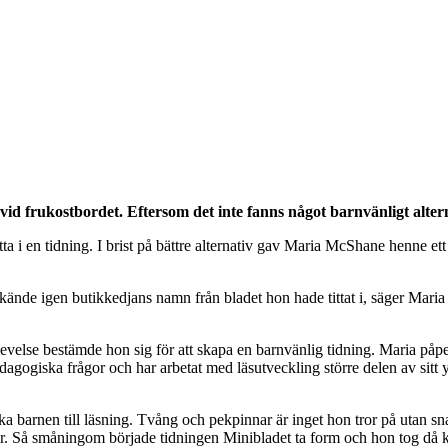
 vid frukostbordet. Eftersom det inte fanns n
ågot barnv
änligt alte
itta i en tidning. I brist på bättre alternativ gav Maria McShane henne 
, kände igen butikkedjans namn från bladet hon hade tittat i, säger Mar
plevelse bestämde hon sig för att skapa en barnvänlig tidning. Maria på
edagogiska frågor och har arbetat med läsutveckling större delen av sitt
ocka barnen till läsning. Tvång och pekpinnar är inget hon tror på utan s
r. Så småningom började tidningen Minibladet ta form och hon tog då ko